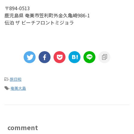
〒894-0513
鹿児島県 奄美市笠利町外金久亀崎986-1
伝泊 ザ ビーチフロントミジョラ
-
旅日和
-
奄美大島
comment