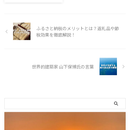
か？同じホテルでも、サイトを変
MIJORA」「伝泊 古民家」「伝泊
系です。 また、 ...
えるだけで「限定特典」や「ポイ
奄美 ホテル」の3種類の宿泊施設
ント還元率」が大きく変わるのが
を手がけ運営する会社「奄美イノ
現実です。 この記事では、【一
ベーション株式会社」の代表でも
...
ある『山下保博（やました やす
ふるさと納税のメリットとは？返礼品や節
ひろ）』さんの取り組み。
税効果を徹底解説！
世界的建築家 山下保博氏の言葉