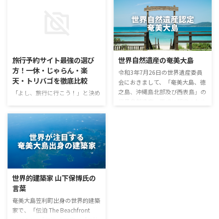
旅行予約サイト最強の選び
世界自然遺産の奄美大島
方！一休・じゃらん・楽
令和3年7月26日の世界遺産委員
天・トリバゴを徹底比較
会におきまして、「奄美大島、徳
之島、沖縄島北部及び西表島」の
「よし、旅行に行こう！」と決め
世界自然遺産へ正式に認定されま
たら、次に悩むのが「どの予約サ
した。 奄美大島の自然 奄美大島
イトを使うのが一番お得なの？」
は、鹿児島県の南西部に位置する
ということですよね。 高級志向
島です。面積は705.5平方キロメ
のご褒美旅、家族みんなで楽しめ
ートルで、人口は約7万人です。
るコスパ旅、ポイントをガッツリ
島は亜熱帯気候に属し、年間平均
貯めたい旅…。 旅行の目的によ
気温は22度。 雨量は多く、年間
って、実は「最強の予約サイト」
降水量は3,000ミリメートルに達
は違ってくるんです。 そこで今回
世界的建築家 山下保博氏の
します。 奄美大島の自然は、独
は、私が実際に使って感じた、人
言葉
特の魅力に溢れ、島の中央部に
気大手3社の「本当の強み」を徹
は、国内最大規模の亜熱帯照葉樹
底比較してご紹介します！ 予約
奄美大島笠利町出身の世界的建築
林が広がり、この森林は、多種多
サイト選びで損をしていません
家で、「伝泊 The Beachfront
様な動植物が生息する貴重な生態