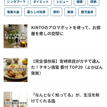
シンガプーラ
ダイエット
レビュー
健康
収納
奄美大島
暮らしの知恵
節約
美容
鹿児島県
KINTOのアロマポットを使って、お部
屋を癒しの空間に
【完全保存版】宮崎県民がガチで選ん
だ！チキン南蛮 番付 TOP20（よかばん
発表）
「なんとなく知ってる」が、生活を助
けてくれる話