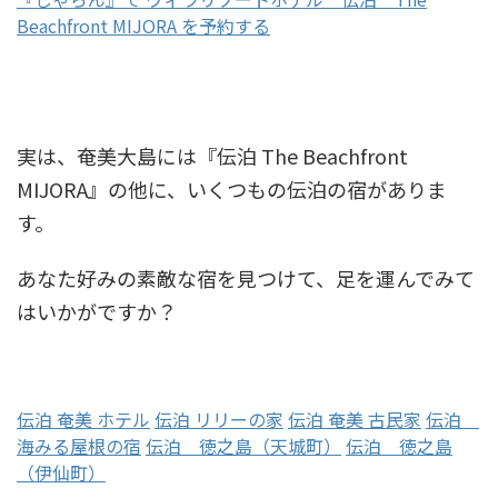
Beachfront MIJORA を予約する
実は、奄美大島には『伝泊 The Beachfront
MIJORA』の他に、いくつもの伝泊の宿がありま
す。
あなた好みの素敵な宿を見つけて、足を運んでみて
はいかがですか？
伝泊 奄美 ホテル
伝泊 リリーの家
伝泊 奄美 古民家
伝泊
海みる屋根の宿
伝泊 徳之島（天城町）
伝泊 徳之島
（伊仙町）