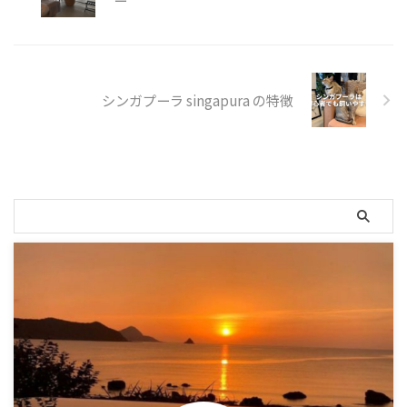
ー
一枚の海の絵のよう。 設計者の
山下保博さん曰く 「高倉の中で
眠っているような懐かしい感覚を
喚起したかった」 「無から自然
と静かに向き合う空間を演出し
た」 まさに、そのような感覚を
シンガプーラ singapura の特徴
覚えます。 あいにくの天候でし
たが、夜には「天国 ...