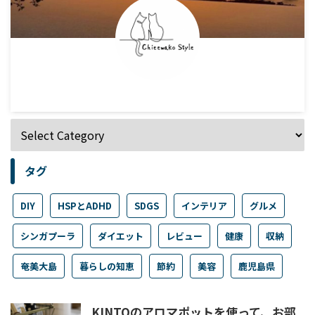
タグ
DIY
HSPとADHD
SDGS
インテリア
グルメ
シンガプーラ
ダイエット
レビュー
健康
収納
奄美大島
暮らしの知恵
節約
美容
鹿児島県
KINTOのアロマポットを使って、お部