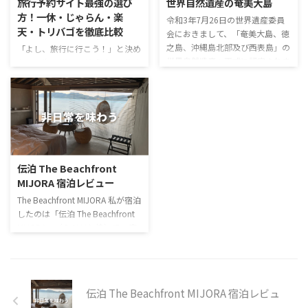
旅行予約サイト最強の選び
世界自然遺産の奄美大島
方！一休・じゃらん・楽
令和3年7月26日の世界遺産委員
天・トリバゴを徹底比較
会におきまして、「奄美大島、徳
之島、沖縄島北部及び西表島」の
「よし、旅行に行こう！」と決め
世界自然遺産へ正式に認定されま
たら、次に悩むのが「どの予約サ
した。 奄美大島の自然 奄美大島
イトを使うのが一番お得なの？」
は、鹿児島県の南西部に位置する
ということですよね。 高級志向
島です。面積は705.5平方キロメ
のご褒美旅、家族みんなで楽しめ
ートルで、人口は約7万人です。
るコスパ旅、ポイントをガッツリ
島は亜熱帯気候に属し、年間平均
貯めたい旅…。 旅行の目的によ
気温は22度。 雨量は多く、年間
って、実は「最強の予約サイト」
降水量は3,000ミリメートルに達
は違ってくるんです。 そこで今回
伝泊 The Beachfront
します。 奄美大島の自然は、独
は、私が実際に使って感じた、人
MIJORA 宿泊レビュー
特の魅力に溢れ、島の中央部に
気大手3社の「本当の強み」を徹
は、国内最大規模の亜熱帯照葉樹
底比較してご紹介します！ 予約
The Beachfront MIJORA 私が宿泊
林が広がり、この森林は、多種多
サイト選びで損をしていません
したのは「伝泊 The Beachfront
様な動植物が生息する貴重な生態
か？同じホテルでも、サイトを変
MIJORA」（ミドリヤ棟）で、鹿
系です。 また、 ...
えるだけで「限定特典」や「ポイ
児島県奄美市笠利町大字外金久
ント還元率」が大きく変わるのが
861−4にあるホテル。 鉄筋コン
現実です。 この記事では、【一
クリートに一部木造で、海に面し
...
た幅4メートル×高さ2メートル
伝泊 The Beachfront MIJORA 宿泊レビュ
の一面ガラス張りの窓は、まるで