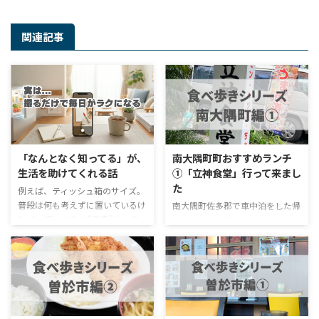
関連記事
「なんとなく知ってる」が、
南大隅町町おすすめランチ
生活を助けてくれる話
①「立神食堂」行って来まし
た
例えば、ティッシュ箱のサイズ。
普段は何も考えずに置いているけ
南大隅町佐多郡で車中泊をした帰
れど、 実はこれを“基準”として
り、目的のお店でランチをしたか
覚えておくと、暮らしがかなりラ
ったのですが、まさかの日曜日が
クになります。 ティッシュ箱の横
店休日（調べて行けやっ）で急遽
幅は、だいたい23cm前後。 つま
グルメサイトで調べると、何やら
り、 「この棚、ティッシュ箱入
評価の高いお店を見つけたので行
るかな？」 を想像できるように
って見ました。 味は？コスパ
なるんです。 引っ越しの日、「入
は？店の雰囲気は？さっそくレビ
らない」が減る 新しい部屋に引