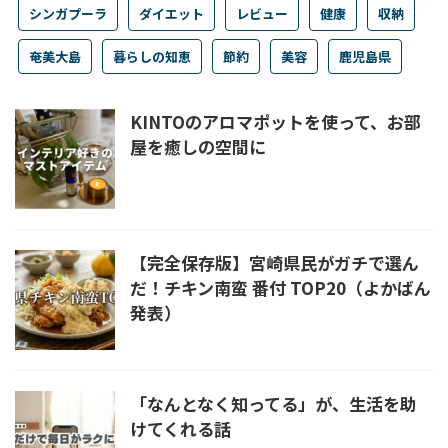
シンガプーラ
ダイエット
レビュー
健康
収納
奄美大島
暮らしの知恵
節約
美容
鹿児島県
KINTOのアロマポットを使って、お部
屋を癒しの空間に
【完全保存版】宮崎県民がガチで選ん
だ！チキン南蛮 番付 TOP20（よかばん
発表）
「なんとなく知ってる」が、生活を助
けてくれる話