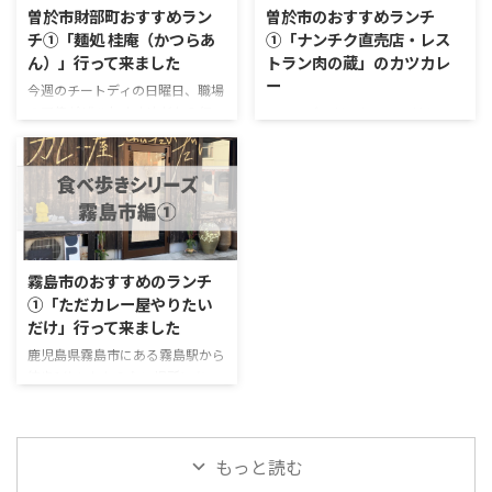
ューしていきたいと思います。
曽於市財部町おすすめラン
曽於市のおすすめランチ
っ越した時。 ネットで見つけた
場所 場所は、鹿児島県肝属郡南
チ①「麺処 桂庵（かつらあ
①「ナンチク直売店・レス
おしゃれな棚を買って、 「ここに
大隅町です。 南大隅町は、日本
ん）」行って来ました
トラン肉の蔵」のカツカレ
ティッシュと小物を置こう」 と
本土最南端の佐多岬を有し、豊か
ー
思っていたのに。 届いてみた
な自然と美しい景観が魅力の町。
今週のチートディの日曜日、職場
ら、 ティッシュ箱が微妙に入ら
距離は、霧島市隼人町の隼人東イ
の同僚がぜひおすすめだから行っ
チートデーだったので、前から
ない。 横幅があと1cm足りな
ンターチェンジから車で約1時間
て見て！と言っていた、曽於市財
YouTubeで紹介されてから気にな
い。 こういうこと ...
50分。 海岸線沿いの道を南下
部町にある「麺処 桂庵（かつら
っていた「カツカレー」を食べ
し、美しい錦江湾を眺めながらド
あん）」に行ってきました。 こ
に、鹿児島県曽於（そお）市末吉
...
のお店、YouTubeでもグルメ愛好
町にある「ナンチク直売店・レス
家が動画で紹介していて、ずっと
トラン肉の蔵」に行って来ました
気になっていました。 とにか
ので、レビューしたいと思いま
く、どのメニューもボリュームが
す。 平成28年10月1日に社名が
霧島市のおすすめのランチ
すごくてコスパが良い！限定10
「南九州畜産興業株式会社」から
①「ただカレー屋やりたい
食の人気メニューがある！食べき
「株式会社ナンチク」に変更され
だけ」行って来ました
れなかったら持ち帰りができる！
ているようです。 結論から言う
ってことで行かない理由はない。
と、旧社名とお店の名前から分か
鹿児島県霧島市にある霧島駅から
実際、ボリュームは？味は？コス
る通り畜産関係の直売店。直売店
徒歩1分もかからない場所にあ
パは？店の雰囲気は？レビューし
だけあって、鹿児島黒牛・かごし
る、本格的なカレー屋さんがある
ていきたいと思います。 場所 住
ま黒豚などを使った、新鮮で美味
と知って行って来ました。 お店の
所：鹿児島県曽於市財部 ...
しい肉料理がリーズナブルな価格
名前が「ただカレー屋やりたいだ
もっと読む
で楽しめます。 ただし、人 ...
け」というのもただならないイメ
ージですが、このお店はSNSによ