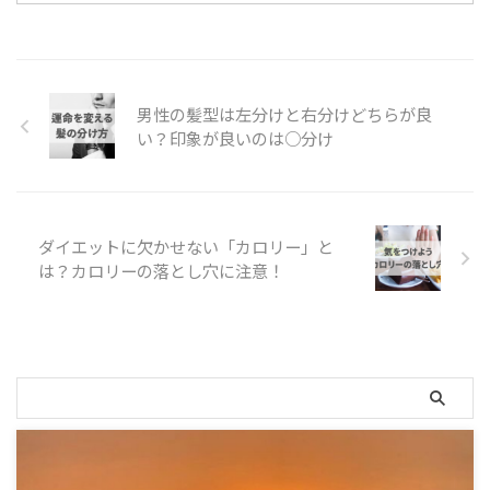
る口コミで広がったらしく、こだ
わりのカレーが人気との事で、ぜ
ひ行ってみたいと思ったのがきっ
かけでした。 情緒あふれる場所
にある、隠れ家的な雰囲気のこじ
男性の髪型は左分けと右分けどちらが良
んまりとしたオシャレなお店。
い？印象が良いのは○分け
本格的なカレーが好きな方、カッ
プルにおすすめです。 場所 鹿児
島県霧島市国分から県道60号線
を霧島神宮に向かう途中にあ ...
ダイエットに欠かせない「カロリー」と
は？カロリーの落とし穴に注意！